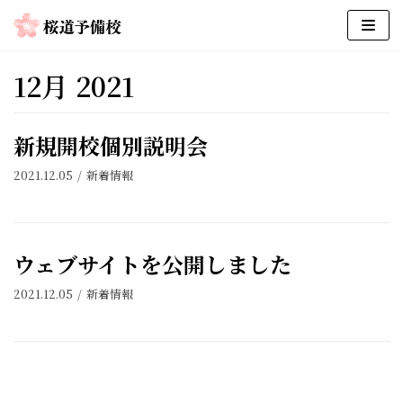
コ
ン
12月 2021
テ
ン
ツ
新規開校個別説明会
へ
2021.12.05
新着情報
ス
キ
ッ
プ
ウェブサイトを公開しました
2021.12.05
新着情報